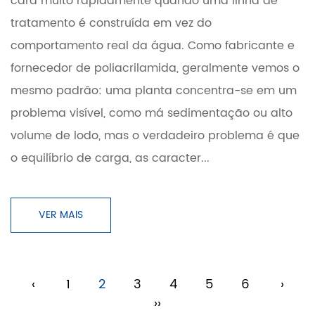
cara muito rapidamente quando uma linha de
tratamento é construída em vez do
comportamento real da água. Como fabricante e
fornecedor de poliacrilamida, geralmente vemos o
mesmo padrão: uma planta concentra-se em um
problema visível, como má sedimentação ou alto
volume de lodo, mas o verdadeiro problema é que
o equilíbrio de carga, as caracter...
VER MAIS
‹
1
2
3
4
5
6
›
››