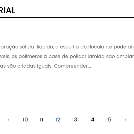
RIAL
ação sólida-líquido, a escolha do floculante pode afet
íveis, os polímeros à base de poliacrilamida são amplam
das são criadas iguais. Compreender...
‹
10
11
12
13
14
15
›